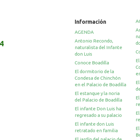
Información
A
A
AGENDA
na
Antonio Recondo,
14
do
naturalista del Infante
C
don Luis
El
Conoce Boadilla
C
El dormitorio de la
en
Condesa de Chinchón
El
en el Palacio de Boadilla
de
El estanque y la noria
El
del Palacio de Boadilla
re
El infante Don Luis ha
El
regresado a su palacio
re
El infante don Luis
El
retratado en familia
Bo
El jardín del palacio de