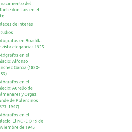
 nacimiento del
fante don Luis en el
rte
laces de Interés
studios
tógrafos en Boadilla:
evista elegancias 1925
otógrafos en el
lacio: Alfonso
ánchez García (1880-
953)
otógrafos en el
lacio: Aurelio de
olmenares y Orgaz,
onde de Polentinos
1873-1947)
otógrafos en el
lacio: El NO-DO 19 de
oviembre de 1945