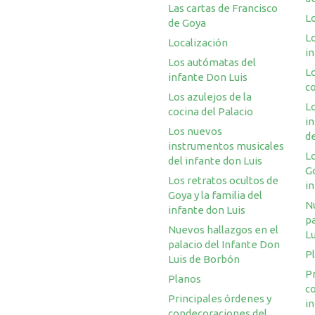
Las cartas de Francisco
L
de Goya
L
Localización
i
Los autómatas del
Lo
infante Don Luis
co
Los azulejos de la
L
cocina del Palacio
i
Los nuevos
de
instrumentos musicales
Lo
del infante don Luis
Go
Los retratos ocultos de
in
Goya y la familia del
N
infante don Luis
pa
Nuevos hallazgos en el
L
palacio del Infante Don
P
Luis de Borbón
Pr
Planos
c
Principales órdenes y
in
condecoraciones del