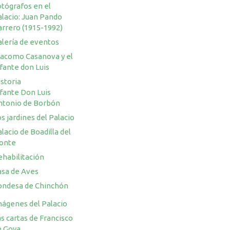
otógrafos en el
alacio: Juan Pando
arrero (1915-1992)
alería de eventos
iacomo Casanova y el
fante don Luis
storia
nfante Don Luis
ntonio de Borbón
s jardines del Palacio
lacio de Boadilla del
onte
ehabilitación
asa de Aves
ondesa de Chinchón
mágenes del Palacio
s cartas de Francisco
e Goya