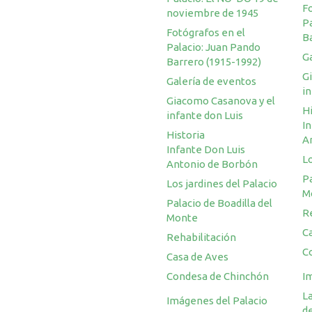
F
noviembre de 1945
P
Fotógrafos en el
B
Palacio: Juan Pando
G
Barrero (1915-1992)
G
Galería de eventos
in
Giacomo Casanova y el
Hi
infante don Luis
I
Historia
A
Infante Don Luis
Lo
Antonio de Borbón
Pa
Los jardines del Palacio
M
Palacio de Boadilla del
R
Monte
C
Rehabilitación
C
Casa de Aves
Condesa de Chinchón
I
La
Imágenes del Palacio
d