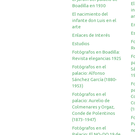
El
Boadilla en 1930
in
El nacimiento del
a
infante don Luis en el
En
arte
E
Enlaces de Interés
Fo
Estudios
R
Fotógrafos en Boadilla:
F
Revista elegancias 1925
pa
Fotógrafos en el
S
palacio: Alfonso
1
Sánchez García (1880-
F
1953)
pa
Fotógrafos en el
C
palacio: Aurelio de
C
Colmenares y Orgaz,
(
Conde de Polentinos
F
(1873-1947)
Pa
Fotógrafos en el
n
Palacio: El NO-DO 19 de