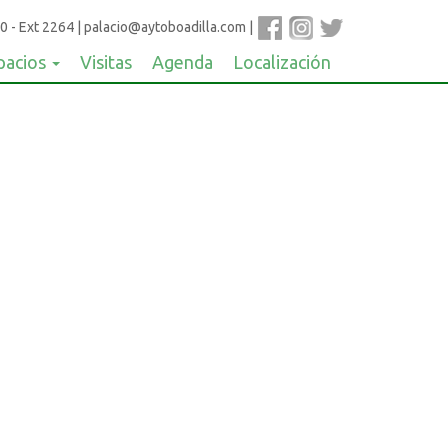
0 - Ext 2264
|
palacio@aytoboadilla.com
|
pacios
Visitas
Agenda
Localización
 teatralizadas