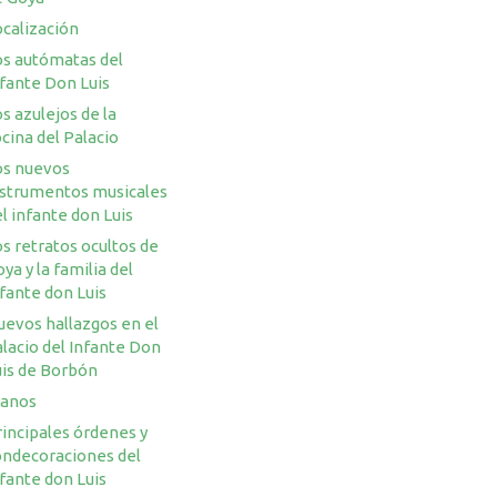
ocalización
os autómatas del
nfante Don Luis
s azulejos de la
cina del Palacio
os nuevos
nstrumentos musicales
l infante don Luis
s retratos ocultos de
ya y la familia del
fante don Luis
uevos hallazgos en el
lacio del Infante Don
uis de Borbón
lanos
incipales órdenes y
ondecoraciones del
fante don Luis