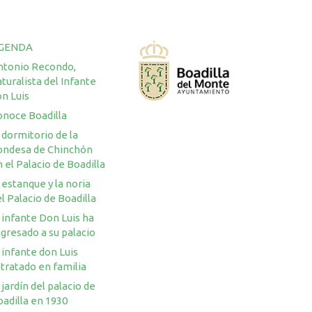
GENDA
ntonio Recondo,
turalista del Infante
n Luis
onoce Boadilla
 dormitorio de la
ondesa de Chinchón
 el Palacio de Boadilla
 estanque y la noria
l Palacio de Boadilla
 infante Don Luis ha
gresado a su palacio
 infante don Luis
tratado en familia
 jardín del palacio de
adilla en 1930