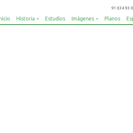
91 634 93 0
nicio
Historia
Estudios
Imágenes
Planos
Es
visitas