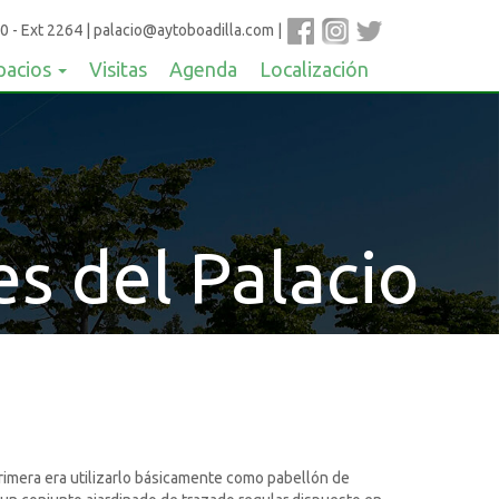
0 - Ext 2264
|
palacio@aytoboadilla.com
|
pacios
Visitas
Agenda
Localización
es del Palacio
primera era utilizarlo básicamente como pabellón de