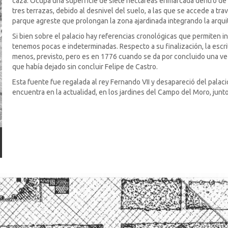
caza. Ocupa una superficie de siete hectáreas enmarcada dentro de 
tres terrazas, debido al desnivel del suelo, a las que se accede a tra
parque agreste que prolongan la zona ajardinada integrando la arquit
Si bien sobre el palacio hay referencias cronológicas que permiten in
tenemos pocas e indeterminadas. Respecto a su finalización, la escri
menos, previsto, pero es en 1776 cuando se da por concluido una ve
que había dejado sin concluir Felipe de Castro.
Esta fuente fue regalada al rey Fernando VII y desapareció del palacio
encuentra en la actualidad, en los jardines del Campo del Moro, junto