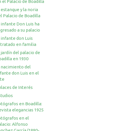
 el Palacio de Boadilla
 estanque y la noria
l Palacio de Boadilla
 infante Don Luis ha
gresado a su palacio
 infante don Luis
tratado en familia
 jardín del palacio de
adilla en 1930
 nacimiento del
fante don Luis en el
rte
laces de Interés
studios
tógrafos en Boadilla:
evista elegancias 1925
otógrafos en el
lacio: Alfonso
ánchez García (1880-