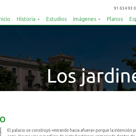
91 634 93 0
nicio
Historia
Estudios
Imágenes
Planos
Es
Los jardin
io
El palacio se construyó «mirando hacia afuera» porque la intención 