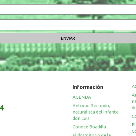
Información
A
A
AGENDA
na
Antonio Recondo,
14
do
naturalista del Infante
C
don Luis
El
Conoce Boadilla
C
El dormitorio de la