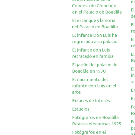
en
Condesa de Chinchón
El
en el Palacio de Boadilla
de
El estanque y la noria
El
del Palacio de Boadilla
re
El infante Don Luis ha
El
regresado a su palacio
re
El infante don Luis
El
retratado en familia
Bo
El jardín del palacio de
El
Boadilla en 1930
in
El nacimiento del
a
infante don Luis en el
En
arte
E
Enlaces de Interés
Fo
Estudios
R
Fotógrafos en Boadilla:
F
Revista elegancias 1925
pa
Fotógrafos en el
S