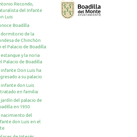
ntonio Recondo,
turalista del Infante
n Luis
onoce Boadilla
 dormitorio de la
ondesa de Chinchón
 el Palacio de Boadilla
 estanque y la noria
l Palacio de Boadilla
 infante Don Luis ha
gresado a su palacio
 infante don Luis
tratado en familia
 jardín del palacio de
adilla en 1930
 nacimiento del
fante don Luis en el
rte
laces de Interés