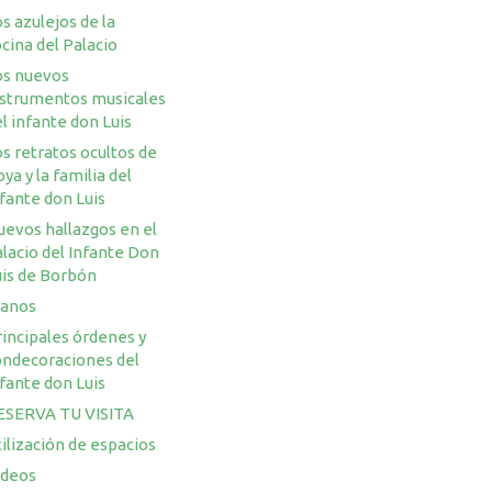
s azulejos de la
cina del Palacio
os nuevos
nstrumentos musicales
l infante don Luis
s retratos ocultos de
ya y la familia del
fante don Luis
uevos hallazgos en el
lacio del Infante Don
uis de Borbón
lanos
incipales órdenes y
ondecoraciones del
fante don Luis
ESERVA TU VISITA
ilización de espacios
ideos