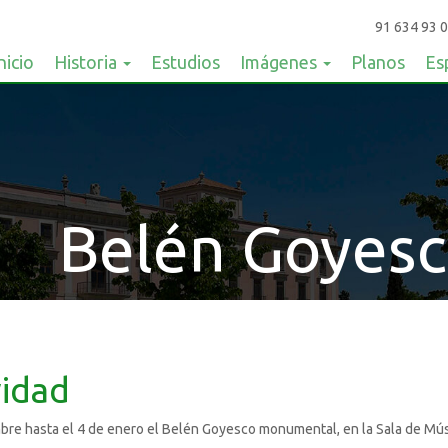
91 634 93 0
nicio
Historia
Estudios
Imágenes
Planos
Es
Belén Goyesc
vidad
embre hasta el 4 de enero el Belén Goyesco monumental, en la Sala de Músic