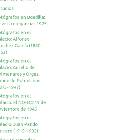
studios
tógrafos en Boadilla:
evista elegancias 1925
otógrafos en el
lacio: Alfonso
ánchez García (1880-
953)
otógrafos en el
lacio: Aurelio de
olmenares y Orgaz,
onde de Polentinos
1873-1947)
otógrafos en el
lacio: El NO-DO 19 de
oviembre de 1945
otógrafos en el
alacio: Juan Pando
arrero (1915-1992)
alería de eventos