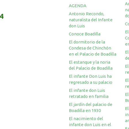
A
AGENDA
na
Antonio Recondo,
14
do
naturalista del Infante
C
don Luis
El
Conoce Boadilla
C
El dormitorio de la
en
Condesa de Chinchón
El
en el Palacio de Boadilla
de
El estanque y la noria
El
del Palacio de Boadilla
re
El infante Don Luis ha
El
regresado a su palacio
re
El infante don Luis
El
retratado en familia
Bo
El jardín del palacio de
El
Boadilla en 1930
in
El nacimiento del
a
infante don Luis en el
En