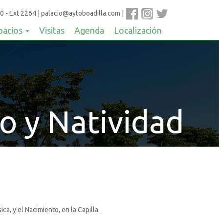
0 - Ext 2264
|
palacio@aytoboadilla.com
|
pacios
Visitas
Agenda
Localización
o y Natividad
a, y el Nacimiento, en la Capilla.