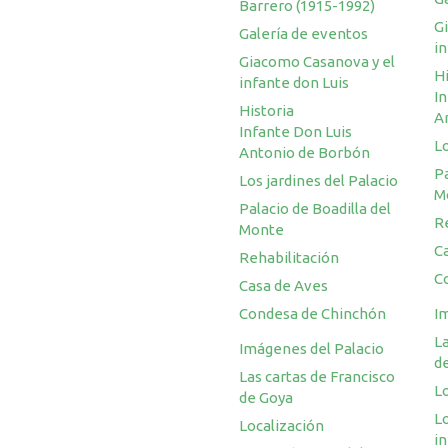
Barrero (1915-1992)
G
Galería de eventos
in
Giacomo Casanova y el
Hi
infante don Luis
I
Historia
A
Infante Don Luis
Lo
Antonio de Borbón
Pa
Los jardines del Palacio
M
Palacio de Boadilla del
R
Monte
C
Rehabilitación
C
Casa de Aves
Condesa de Chinchón
I
La
Imágenes del Palacio
d
Las cartas de Francisco
L
de Goya
L
Localización
i