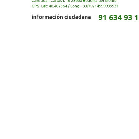
Calle Juan Carlos I, 16 28660 Boadilla del Monte
GPS: Lat: 40.407364 / Long: -3.879214999999931
91 634 93 
información ciudadana