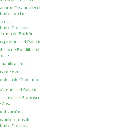
iacomo Casanova y el
fante don Luis
storia
nfante Don Luis
ntonio de Borbón
s jardines del Palacio
lacio de Boadilla del
onte
ehabilitación
asa de Aves
ondesa de Chinchón
mágenes del Palacio
s cartas de Francisco
e Goya
ocalización
os autómatas del
nfante Don Luis