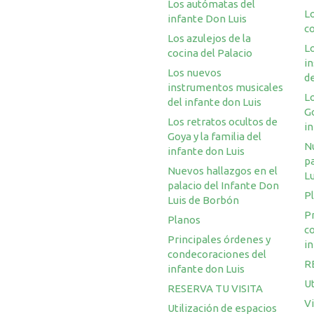
Los autómatas del
Lo
infante Don Luis
co
Los azulejos de la
L
cocina del Palacio
i
Los nuevos
de
instrumentos musicales
Lo
del infante don Luis
Go
Los retratos ocultos de
in
Goya y la familia del
N
infante don Luis
pa
Nuevos hallazgos en el
L
palacio del Infante Don
P
Luis de Borbón
Pr
Planos
c
Principales órdenes y
in
condecoraciones del
R
infante don Luis
Ut
RESERVA TU VISITA
V
Utilización de espacios