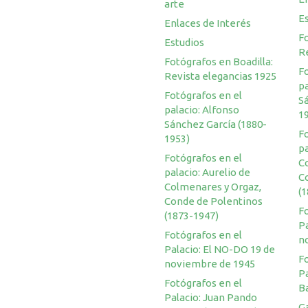
arte
E
Enlaces de Interés
Fo
Estudios
R
Fotógrafos en Boadilla:
F
Revista elegancias 1925
pa
Fotógrafos en el
S
palacio: Alfonso
1
Sánchez García (1880-
F
1953)
pa
Fotógrafos en el
C
palacio: Aurelio de
C
Colmenares y Orgaz,
(
Conde de Polentinos
F
(1873-1947)
Pa
Fotógrafos en el
n
Palacio: El NO-DO 19 de
F
noviembre de 1945
P
Fotógrafos en el
B
Palacio: Juan Pando
G