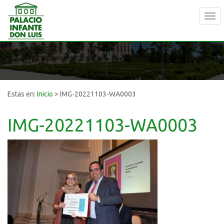
Tog
navi
Estas en:
Inicio
>
IMG-20221103-WA0003
IMG-20221103-WA0003