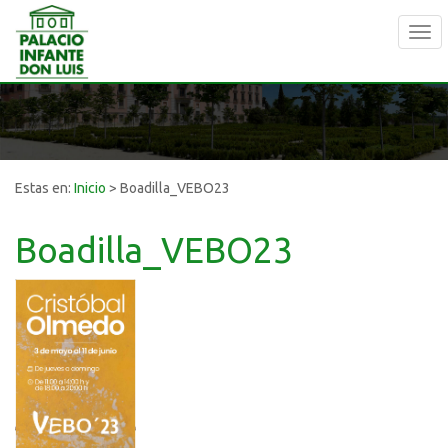
Tog
navi
Estas en:
Inicio
>
Boadilla_VEBO23
Boadilla_VEBO23