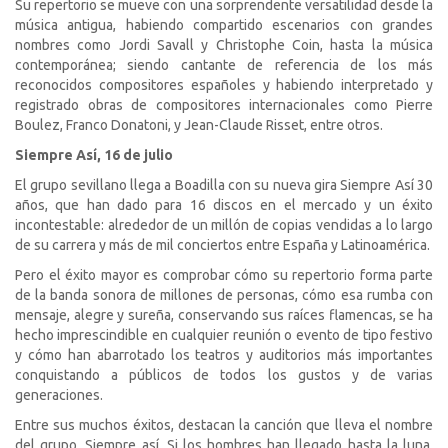
Su repertorio se mueve con una sorprendente versatilidad desde la
música antigua, habiendo compartido escenarios con grandes
nombres como Jordi Savall y Christophe Coin, hasta la música
contemporánea; siendo cantante de referencia de los más
reconocidos compositores españoles y habiendo interpretado y
registrado obras de compositores internacionales como Pierre
Boulez, Franco Donatoni, y Jean-Claude Risset, entre otros.
Siempre Así, 16 de julio
El grupo sevillano llega a Boadilla con su nueva gira Siempre Así 30
años, que han dado para
16 discos en el mercado y un éxito
incontestable: alrededor de un millón de copias vendidas a lo largo
de su carrera y más de mil conciertos entre España y Latinoamérica.
Pero el éxito mayor es comprobar cómo su repertorio forma parte
de la banda sonora de millones de personas, cómo esa rumba con
mensaje, alegre y sureña, conservando sus raíces flamencas, se ha
hecho imprescindible en cualquier reunión o evento de tipo festivo
y cómo han abarrotado los teatros y auditorios más importantes
conquistando a públicos de todos los gustos y de varias
generaciones.
Entre sus muchos éxitos, destacan la canción que lleva el nombre
del grupo, Siempre así, Si los hombres han llegado hasta la luna,