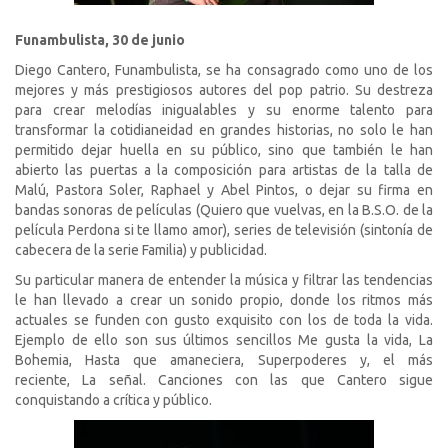
Funambulista, 30 de junio
Diego Cantero, Funambulista, se ha consagrado como uno de los
mejores y más prestigiosos autores del pop patrio. Su destreza
para crear melodías inigualables y su enorme talento para
transformar la cotidianeidad en grandes historias, no solo le han
permitido dejar huella en su público, sino que también le han
abierto las puertas a la composición para artistas de la talla de
Malú, Pastora Soler, Raphael y Abel Pintos, o dejar su firma en
bandas sonoras de películas (
Quiero que vuelvas
,
en la B.S.O. de la
película
Perdona si te llamo amor
), series de televisión (sintonía de
cabecera de la serie
Familia
) y publicidad.
Su particular manera de entender la música y filtrar las tendencias
le han llevado a crear un sonido propio, donde los ritmos más
actuales se funden con gusto exquisito con los de toda la vida.
Ejemplo de ello son sus últimos sencillos
Me gusta la vida
,
La
Bohemia
,
Hasta que amaneciera, Superpoderes
y, el más
reciente,
La señal
. Canciones con las que Cantero sigue
conquistando a crítica y público.