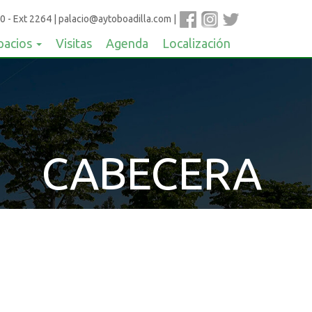
0 - Ext 2264
|
palacio@aytoboadilla.com
|
pacios
Visitas
Agenda
Localización
CABECERA