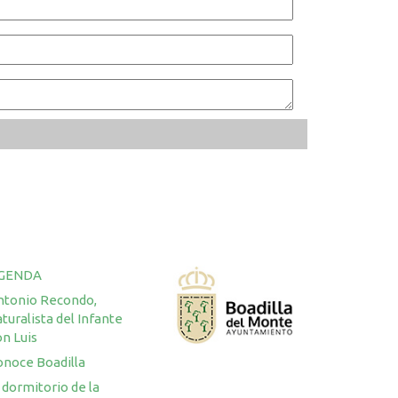
GENDA
ntonio Recondo,
turalista del Infante
n Luis
onoce Boadilla
 dormitorio de la