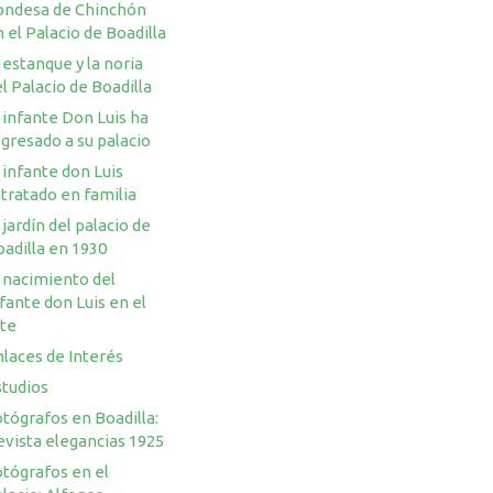
ondesa de Chinchón
 el Palacio de Boadilla
 estanque y la noria
l Palacio de Boadilla
 infante Don Luis ha
gresado a su palacio
 infante don Luis
tratado en familia
 jardín del palacio de
adilla en 1930
 nacimiento del
fante don Luis en el
rte
laces de Interés
studios
tógrafos en Boadilla:
evista elegancias 1925
otógrafos en el