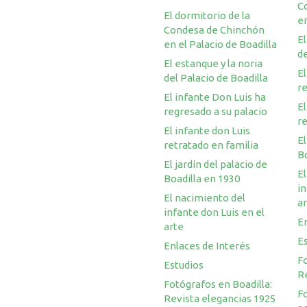
C
El dormitorio de la
en
Condesa de Chinchón
El
en el Palacio de Boadilla
de
El estanque y la noria
El
del Palacio de Boadilla
re
El infante Don Luis ha
El
regresado a su palacio
re
El infante don Luis
El
retratado en familia
Bo
El jardín del palacio de
El
Boadilla en 1930
in
El nacimiento del
a
infante don Luis en el
En
arte
E
Enlaces de Interés
Fo
Estudios
R
Fotógrafos en Boadilla:
F
Revista elegancias 1925