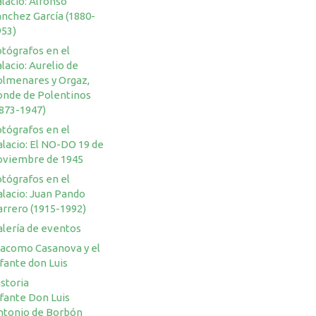
lacio: Alfonso
ánchez García (1880-
953)
otógrafos en el
lacio: Aurelio de
olmenares y Orgaz,
onde de Polentinos
1873-1947)
otógrafos en el
lacio: El NO-DO 19 de
oviembre de 1945
otógrafos en el
alacio: Juan Pando
arrero (1915-1992)
alería de eventos
iacomo Casanova y el
fante don Luis
storia
nfante Don Luis
ntonio de Borbón