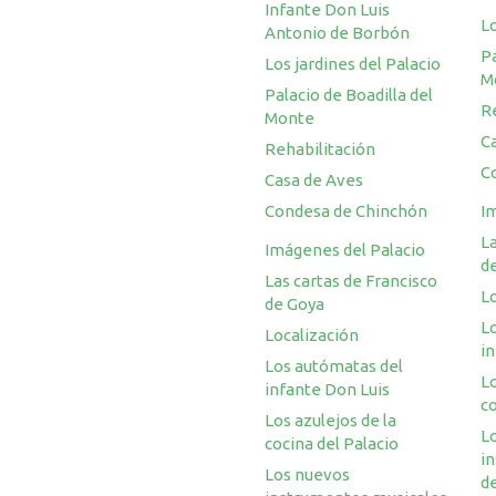
Infante Don Luis
Lo
Antonio de Borbón
Pa
Los jardines del Palacio
M
Palacio de Boadilla del
R
Monte
C
Rehabilitación
C
Casa de Aves
Condesa de Chinchón
I
La
Imágenes del Palacio
d
Las cartas de Francisco
L
de Goya
L
Localización
i
Los autómatas del
Lo
infante Don Luis
co
Los azulejos de la
L
cocina del Palacio
i
Los nuevos
de