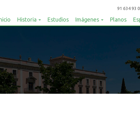
91 634 93 0
nicio
Historia
Estudios
Imágenes
Planos
Es