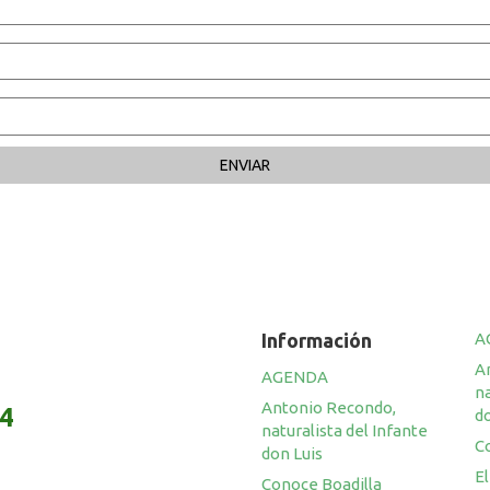
Información
A
A
AGENDA
na
Antonio Recondo,
14
do
naturalista del Infante
C
don Luis
El
Conoce Boadilla