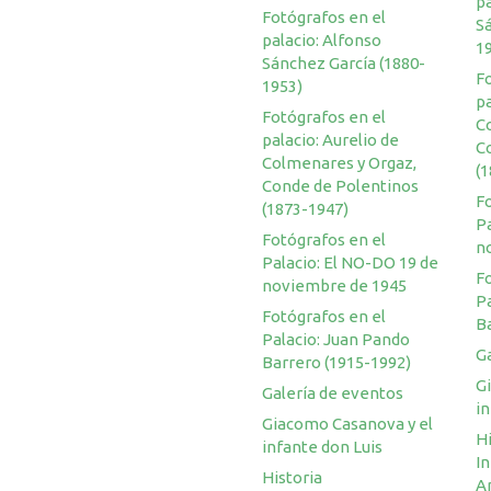
pa
Fotógrafos en el
S
palacio: Alfonso
1
Sánchez García (1880-
F
1953)
pa
Fotógrafos en el
C
palacio: Aurelio de
C
Colmenares y Orgaz,
(
Conde de Polentinos
F
(1873-1947)
Pa
Fotógrafos en el
n
Palacio: El NO-DO 19 de
F
noviembre de 1945
P
Fotógrafos en el
B
Palacio: Juan Pando
G
Barrero (1915-1992)
G
Galería de eventos
in
Giacomo Casanova y el
Hi
infante don Luis
I
Historia
A