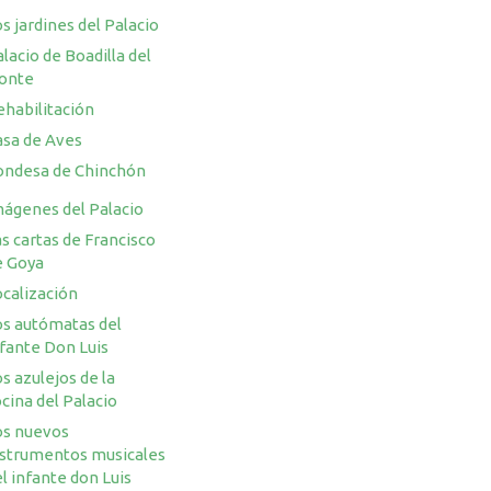
s jardines del Palacio
lacio de Boadilla del
onte
ehabilitación
asa de Aves
ondesa de Chinchón
mágenes del Palacio
s cartas de Francisco
e Goya
ocalización
os autómatas del
nfante Don Luis
s azulejos de la
cina del Palacio
os nuevos
nstrumentos musicales
l infante don Luis