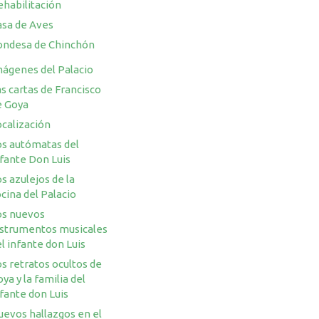
ehabilitación
asa de Aves
ondesa de Chinchón
mágenes del Palacio
s cartas de Francisco
e Goya
ocalización
os autómatas del
nfante Don Luis
s azulejos de la
cina del Palacio
os nuevos
nstrumentos musicales
l infante don Luis
s retratos ocultos de
ya y la familia del
fante don Luis
uevos hallazgos en el