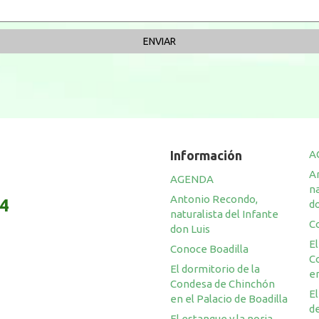
Información
A
A
AGENDA
na
Antonio Recondo,
14
do
naturalista del Infante
C
don Luis
El
Conoce Boadilla
C
El dormitorio de la
en
Condesa de Chinchón
El
en el Palacio de Boadilla
de
El estanque y la noria