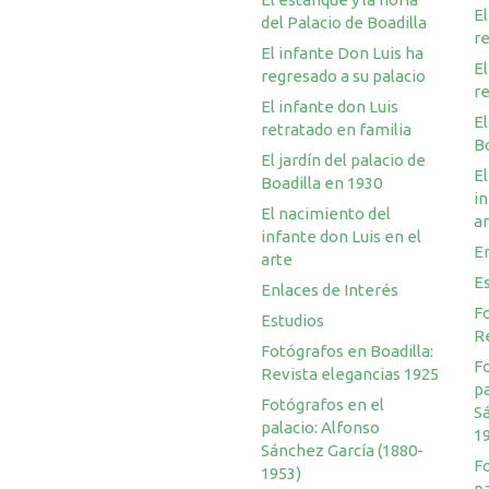
El
del Palacio de Boadilla
re
El infante Don Luis ha
El
regresado a su palacio
re
El infante don Luis
El
retratado en familia
Bo
El jardín del palacio de
El
Boadilla en 1930
in
El nacimiento del
a
infante don Luis en el
En
arte
E
Enlaces de Interés
Fo
Estudios
R
Fotógrafos en Boadilla:
F
Revista elegancias 1925
pa
Fotógrafos en el
S
palacio: Alfonso
1
Sánchez García (1880-
F
1953)
pa