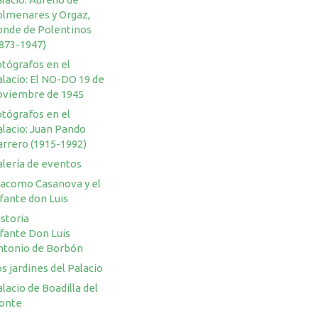
olmenares y Orgaz,
onde de Polentinos
1873-1947)
otógrafos en el
lacio: El NO-DO 19 de
oviembre de 1945
otógrafos en el
alacio: Juan Pando
arrero (1915-1992)
alería de eventos
iacomo Casanova y el
fante don Luis
storia
nfante Don Luis
ntonio de Borbón
s jardines del Palacio
lacio de Boadilla del
onte