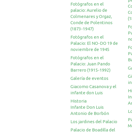
Fotógrafos en el
C
palacio: Aurelio de
C
Colmenares y Orgaz,
(
Conde de Polentinos
F
(1873-1947)
Pa
Fotógrafos en el
n
Palacio: El NO-DO 19 de
F
noviembre de 1945
P
Fotógrafos en el
B
Palacio: Juan Pando
G
Barrero (1915-1992)
G
Galería de eventos
in
Giacomo Casanova y el
Hi
infante don Luis
I
Historia
A
Infante Don Luis
Lo
Antonio de Borbón
Pa
Los jardines del Palacio
M
Palacio de Boadilla del