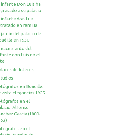
 infante Don Luis ha
gresado a su palacio
 infante don Luis
tratado en familia
 jardín del palacio de
adilla en 1930
 nacimiento del
fante don Luis en el
rte
laces de Interés
studios
tógrafos en Boadilla:
evista elegancias 1925
otógrafos en el
lacio: Alfonso
ánchez García (1880-
953)
otógrafos en el
lacio: Aurelio de