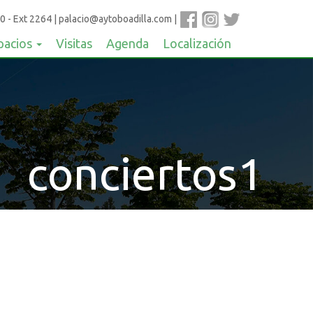
0 - Ext 2264
|
palacio@aytoboadilla.com
|
pacios
Visitas
Agenda
Localización
conciertos1