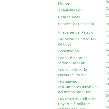
R
Monte
C
Rehabilitación
C
Casa de Aves
Condesa de Chinchón
I
La
Imágenes del Palacio
d
Las cartas de Francisco
L
de Goya
L
Localización
i
Los autómatas del
Lo
infante Don Luis
co
Los azulejos de la
L
cocina del Palacio
i
Los nuevos
de
instrumentos musicales
Lo
del infante don Luis
Go
Los retratos ocultos de
in
Goya y la familia del
N
infante don Luis