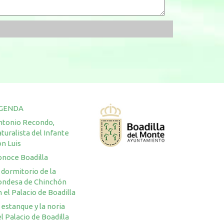
GENDA
ntonio Recondo,
turalista del Infante
n Luis
onoce Boadilla
 dormitorio de la
ondesa de Chinchón
 el Palacio de Boadilla
 estanque y la noria
l Palacio de Boadilla