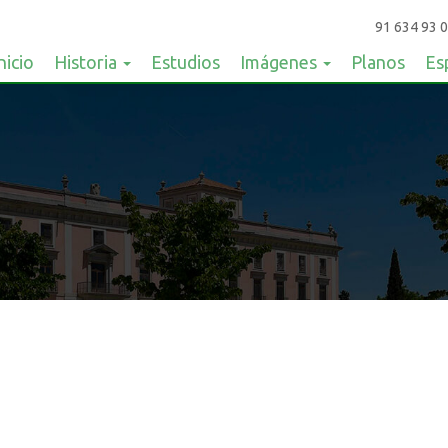
91 634 93 0
nicio
Historia
Estudios
Imágenes
Planos
Es