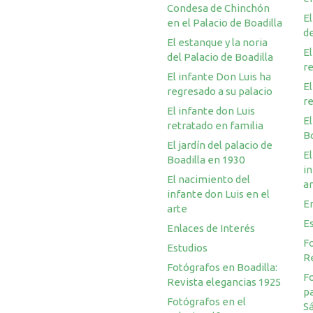
Condesa de Chinchón
El
en el Palacio de Boadilla
de
El estanque y la noria
El
del Palacio de Boadilla
re
El infante Don Luis ha
El
regresado a su palacio
re
El infante don Luis
El
retratado en familia
Bo
El jardín del palacio de
El
Boadilla en 1930
in
El nacimiento del
a
infante don Luis en el
En
arte
E
Enlaces de Interés
Fo
Estudios
R
Fotógrafos en Boadilla:
F
Revista elegancias 1925
pa
Fotógrafos en el
S