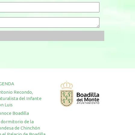
GENDA
ntonio Recondo,
turalista del Infante
n Luis
onoce Boadilla
 dormitorio de la
ondesa de Chinchón
 el Palacio de Boadilla