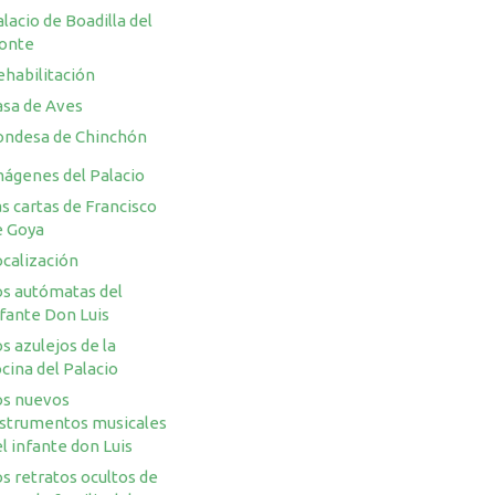
lacio de Boadilla del
onte
ehabilitación
asa de Aves
ondesa de Chinchón
mágenes del Palacio
s cartas de Francisco
e Goya
ocalización
os autómatas del
nfante Don Luis
s azulejos de la
cina del Palacio
os nuevos
nstrumentos musicales
l infante don Luis
s retratos ocultos de