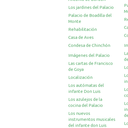
Pa
Los jardines del Palacio
M
Palacio de Boadilla del
R
Monte
C
Rehabilitación
C
Casa de Aves
Condesa de Chinchón
I
La
Imágenes del Palacio
d
Las cartas de Francisco
L
de Goya
L
Localización
i
Los autómatas del
Lo
infante Don Luis
co
Los azulejos de la
L
cocina del Palacio
i
Los nuevos
de
instrumentos musicales
Lo
del infante don Luis