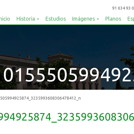
91 634 93 0
nicio
Historia
Estudios
Imágenes
Planos
Es
1015550599492
5505994925874_3235993608306478412_n
994925874_323599360830