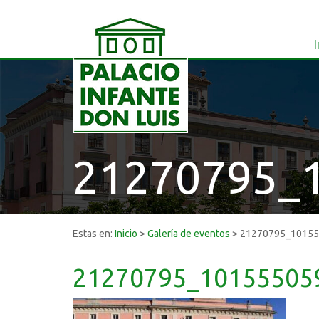
I
21270795_
Estas en:
Inicio
>
Galería de eventos
>
21270795_1015
21270795_10155505