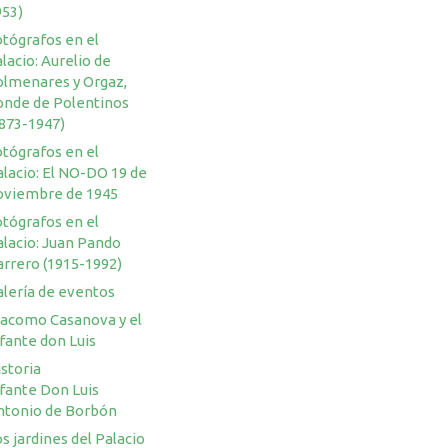
953)
otógrafos en el
lacio: Aurelio de
olmenares y Orgaz,
onde de Polentinos
1873-1947)
otógrafos en el
lacio: El NO-DO 19 de
oviembre de 1945
otógrafos en el
alacio: Juan Pando
arrero (1915-1992)
alería de eventos
iacomo Casanova y el
fante don Luis
storia
nfante Don Luis
ntonio de Borbón
s jardines del Palacio