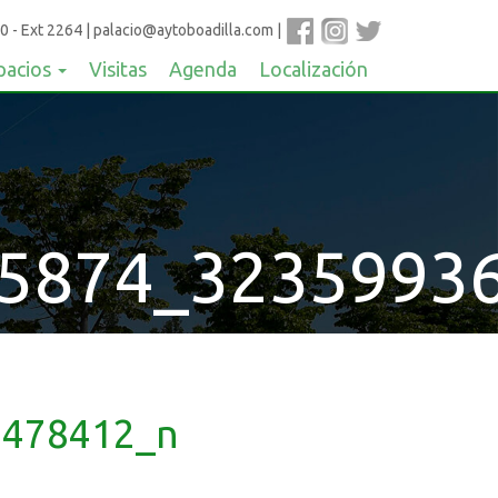
0 - Ext 2264
|
palacio@aytoboadilla.com
|
pacios
Visitas
Agenda
Localización
5874_3235993
6478412_n