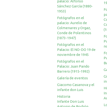
palacio: Alfonso
1
Sánchez García (1880-
F
1953)
pa
Fotógrafos en el
C
palacio: Aurelio de
C
Colmenares y Orgaz,
(
Conde de Polentinos
F
(1873-1947)
Pa
Fotógrafos en el
n
Palacio: El NO-DO 19 de
F
noviembre de 1945
P
Fotógrafos en el
B
Palacio: Juan Pando
G
Barrero (1915-1992)
G
Galería de eventos
in
Giacomo Casanova y el
Hi
infante don Luis
I
Historia
A
Infante Don Luis
Lo
Antonio de Borbón