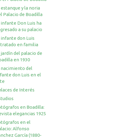
 estanque y la noria
l Palacio de Boadilla
 infante Don Luis ha
gresado a su palacio
 infante don Luis
tratado en familia
 jardín del palacio de
adilla en 1930
 nacimiento del
fante don Luis en el
rte
laces de Interés
studios
tógrafos en Boadilla:
evista elegancias 1925
otógrafos en el
lacio: Alfonso
ánchez García (1880-