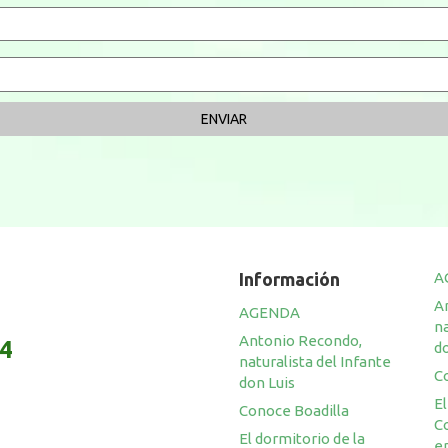
Información
A
A
AGENDA
na
Antonio Recondo,
14
do
naturalista del Infante
C
don Luis
El
Conoce Boadilla
C
El dormitorio de la
en