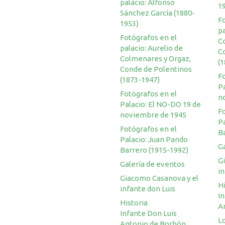
palacio: Alfonso
1
Sánchez García (1880-
F
1953)
pa
Fotógrafos en el
C
palacio: Aurelio de
C
Colmenares y Orgaz,
(
Conde de Polentinos
F
(1873-1947)
Pa
Fotógrafos en el
n
Palacio: El NO-DO 19 de
F
noviembre de 1945
P
Fotógrafos en el
B
Palacio: Juan Pando
G
Barrero (1915-1992)
G
Galería de eventos
in
Giacomo Casanova y el
Hi
infante don Luis
I
Historia
A
Infante Don Luis
Lo
Antonio de Borbón