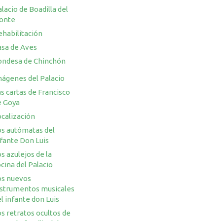
lacio de Boadilla del
onte
ehabilitación
asa de Aves
ondesa de Chinchón
mágenes del Palacio
s cartas de Francisco
e Goya
ocalización
os autómatas del
nfante Don Luis
s azulejos de la
cina del Palacio
os nuevos
nstrumentos musicales
l infante don Luis
s retratos ocultos de