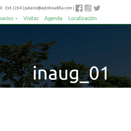
0 - Ext 2264
|
palacio@aytoboadilla.com
|
pacios
Visitas
Agenda
Localización
inaug_01