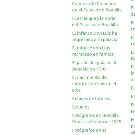
Condesa de Chinchón
El
en el Palacio de Boadilla
de
El estanque y la noria
El
del Palacio de Boadilla
re
El infante Don Luis ha
El
regresado a su palacio
re
El infante don Luis
El
retratado en familia
Bo
El jardín del palacio de
El
Boadilla en 1930
in
El nacimiento del
a
infante don Luis en el
En
arte
E
Enlaces de Interés
Fo
Estudios
R
Fotógrafos en Boadilla:
F
Revista elegancias 1925
pa
Fotógrafos en el
S