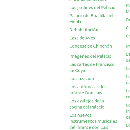
Pa
Los jardines del Palacio
M
Palacio de Boadilla del
R
Monte
C
Rehabilitación
C
Casa de Aves
Condesa de Chinchón
I
La
Imágenes del Palacio
d
Las cartas de Francisco
L
de Goya
L
Localización
i
Los autómatas del
Lo
infante Don Luis
co
Los azulejos de la
L
cocina del Palacio
i
Los nuevos
de
instrumentos musicales
Lo
del infante don Luis