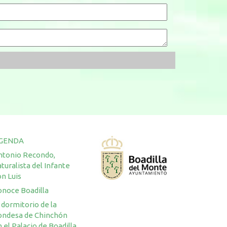
GENDA
ntonio Recondo,
turalista del Infante
n Luis
onoce Boadilla
 dormitorio de la
ondesa de Chinchón
 el Palacio de Boadilla