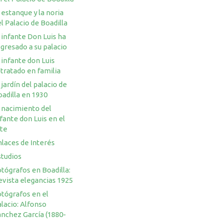
 estanque y la noria
l Palacio de Boadilla
 infante Don Luis ha
gresado a su palacio
 infante don Luis
tratado en familia
 jardín del palacio de
adilla en 1930
 nacimiento del
fante don Luis en el
rte
laces de Interés
studios
tógrafos en Boadilla:
evista elegancias 1925
otógrafos en el
lacio: Alfonso
ánchez García (1880-