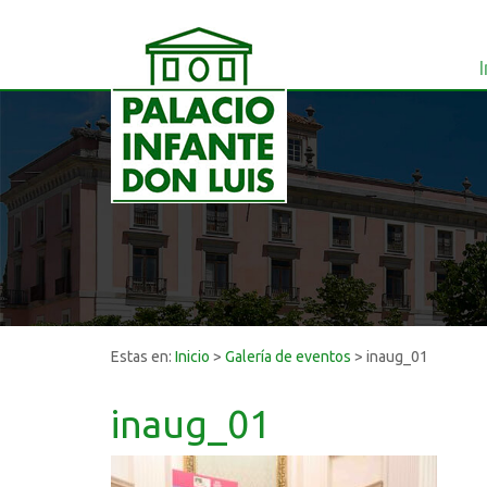
I
Estas en:
Inicio
>
Galería de eventos
>
inaug_01
inaug_01