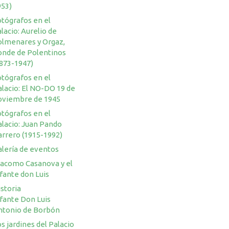
953)
otógrafos en el
lacio: Aurelio de
olmenares y Orgaz,
onde de Polentinos
1873-1947)
otógrafos en el
lacio: El NO-DO 19 de
oviembre de 1945
otógrafos en el
alacio: Juan Pando
arrero (1915-1992)
alería de eventos
iacomo Casanova y el
fante don Luis
storia
nfante Don Luis
ntonio de Borbón
s jardines del Palacio