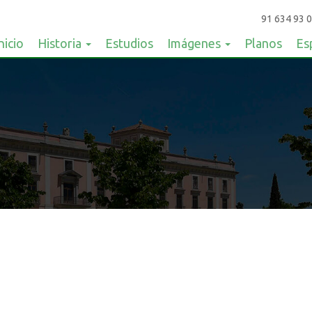
91 634 93 0
nicio
Historia
Estudios
Imágenes
Planos
Es