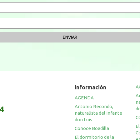
Información
A
A
AGENDA
na
Antonio Recondo,
14
do
naturalista del Infante
C
don Luis
El
Conoce Boadilla
C
El dormitorio de la
en