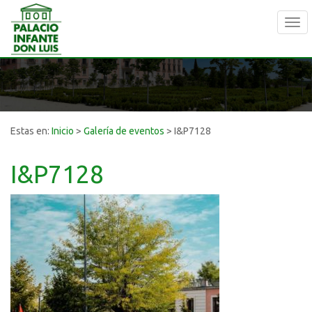
Tog
navi
Estas en:
Inicio
>
Galería de eventos
>
I&P7128
I&P7128