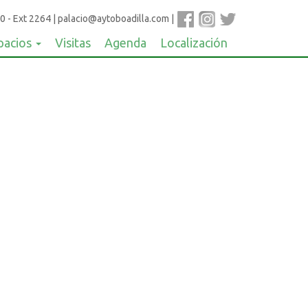
0 - Ext 2264
|
palacio@aytoboadilla.com
|
pacios
Visitas
Agenda
Localización
infante-dluis