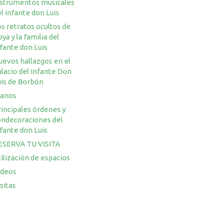
nstrumentos musicales
l infante don Luis
s retratos ocultos de
ya y la familia del
fante don Luis
uevos hallazgos en el
lacio del Infante Don
uis de Borbón
lanos
incipales órdenes y
ondecoraciones del
fante don Luis
ESERVA TU VISITA
ilización de espacios
ideos
sitas