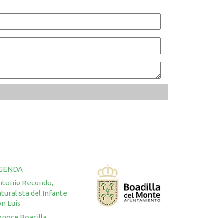
GENDA
ntonio Recondo,
turalista del Infante
n Luis
onoce Boadilla