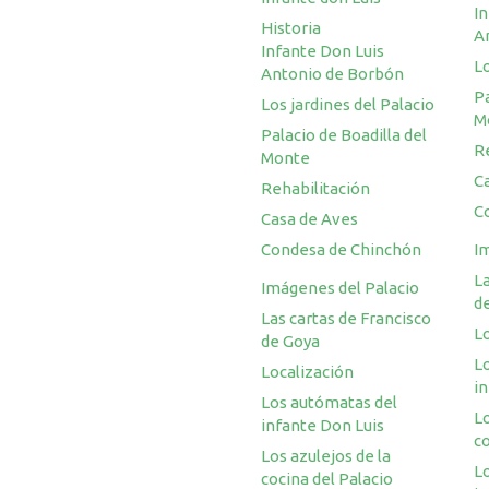
I
Historia
A
Infante Don Luis
Lo
Antonio de Borbón
Pa
Los jardines del Palacio
M
Palacio de Boadilla del
R
Monte
C
Rehabilitación
C
Casa de Aves
Condesa de Chinchón
I
La
Imágenes del Palacio
d
Las cartas de Francisco
L
de Goya
L
Localización
i
Los autómatas del
Lo
infante Don Luis
co
Los azulejos de la
L
cocina del Palacio