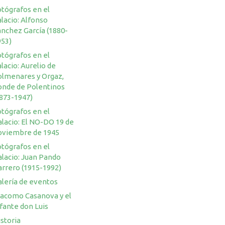
otógrafos en el
lacio: Alfonso
ánchez García (1880-
953)
otógrafos en el
lacio: Aurelio de
olmenares y Orgaz,
onde de Polentinos
1873-1947)
otógrafos en el
lacio: El NO-DO 19 de
oviembre de 1945
otógrafos en el
alacio: Juan Pando
arrero (1915-1992)
alería de eventos
iacomo Casanova y el
fante don Luis
storia