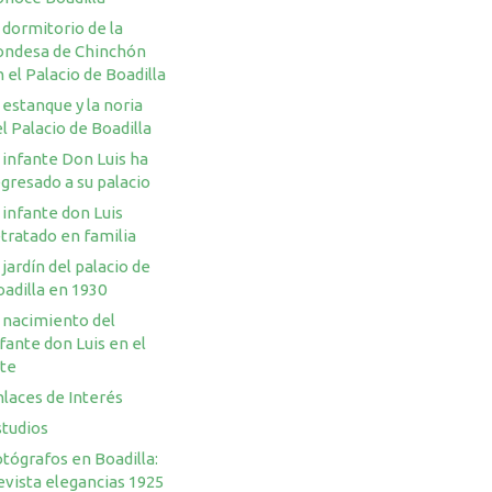
 dormitorio de la
ondesa de Chinchón
 el Palacio de Boadilla
 estanque y la noria
l Palacio de Boadilla
 infante Don Luis ha
gresado a su palacio
 infante don Luis
tratado en familia
 jardín del palacio de
adilla en 1930
 nacimiento del
fante don Luis en el
rte
laces de Interés
studios
tógrafos en Boadilla:
evista elegancias 1925