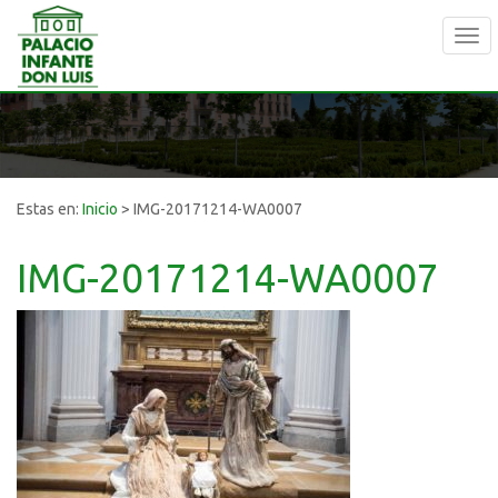
Tog
navi
Estas en:
Inicio
>
IMG-20171214-WA0007
IMG-20171214-WA0007