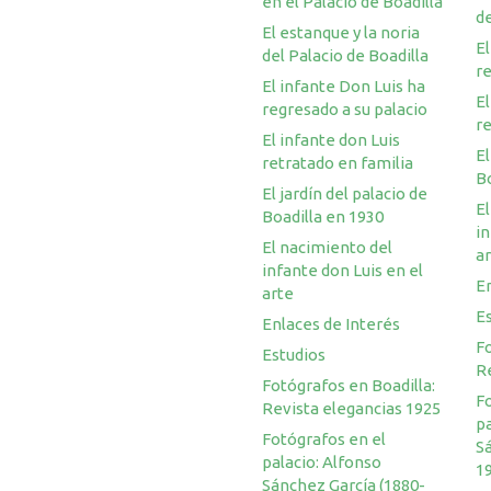
en el Palacio de Boadilla
de
El estanque y la noria
El
del Palacio de Boadilla
re
El infante Don Luis ha
El
regresado a su palacio
re
El infante don Luis
El
retratado en familia
Bo
El jardín del palacio de
El
Boadilla en 1930
in
El nacimiento del
a
infante don Luis en el
En
arte
E
Enlaces de Interés
Fo
Estudios
R
Fotógrafos en Boadilla:
F
Revista elegancias 1925
pa
Fotógrafos en el
S
palacio: Alfonso
1
Sánchez García (1880-