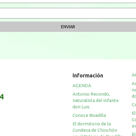
Información
A
A
AGENDA
na
Antonio Recondo,
14
do
naturalista del Infante
C
don Luis
El
Conoce Boadilla
C
El dormitorio de la
en
Condesa de Chinchón
El