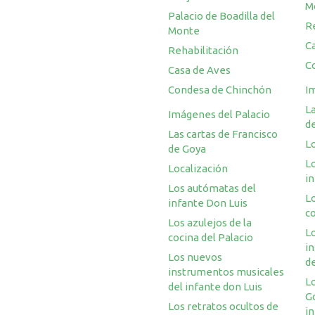
M
Palacio de Boadilla del
R
Monte
C
Rehabilitación
C
Casa de Aves
Condesa de Chinchón
I
La
Imágenes del Palacio
d
Las cartas de Francisco
L
de Goya
L
Localización
i
Los autómatas del
Lo
infante Don Luis
co
Los azulejos de la
L
cocina del Palacio
i
Los nuevos
de
instrumentos musicales
Lo
del infante don Luis
Go
Los retratos ocultos de
in