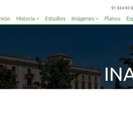
91 634 93 0
nicio
Historia
Estudios
Imágenes
Planos
Es
IN