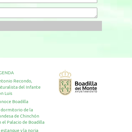
GENDA
ntonio Recondo,
turalista del Infante
n Luis
onoce Boadilla
 dormitorio de la
ondesa de Chinchón
 el Palacio de Boadilla
 estanque y la noria