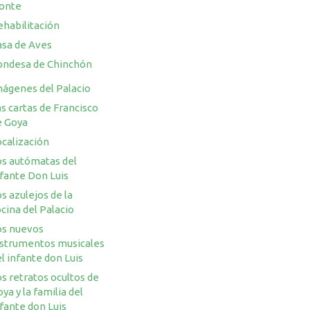
onte
ehabilitación
asa de Aves
ondesa de Chinchón
mágenes del Palacio
s cartas de Francisco
e Goya
ocalización
os autómatas del
nfante Don Luis
s azulejos de la
cina del Palacio
os nuevos
nstrumentos musicales
l infante don Luis
s retratos ocultos de
ya y la familia del
fante don Luis