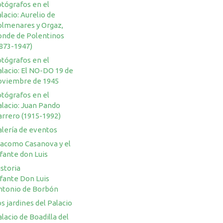
otógrafos en el
lacio: Aurelio de
olmenares y Orgaz,
onde de Polentinos
1873-1947)
otógrafos en el
lacio: El NO-DO 19 de
oviembre de 1945
otógrafos en el
alacio: Juan Pando
arrero (1915-1992)
alería de eventos
iacomo Casanova y el
fante don Luis
storia
nfante Don Luis
ntonio de Borbón
s jardines del Palacio
lacio de Boadilla del