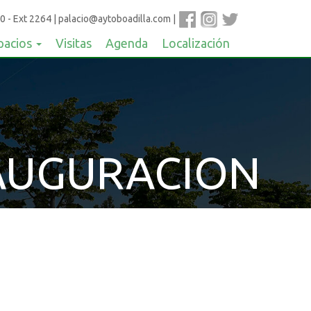
0 - Ext 2264
|
palacio@aytoboadilla.com
|
pacios
Visitas
Agenda
Localización
AUGURACION