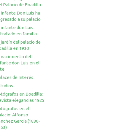
l Palacio de Boadilla
 infante Don Luis ha
gresado a su palacio
 infante don Luis
tratado en familia
 jardín del palacio de
adilla en 1930
 nacimiento del
fante don Luis en el
rte
laces de Interés
studios
tógrafos en Boadilla:
evista elegancias 1925
otógrafos en el
lacio: Alfonso
ánchez García (1880-
953)