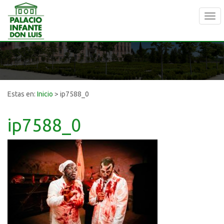
Tog
navi
Estas en:
Inicio
>
ip7588_0
ip7588_0